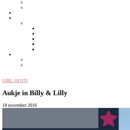
MAMA-INSPIRATIE
PERSONAL
LIFESTYLE/WONEN
SAMENWERKEN
EDITORS
MEET US
Angelique
Jolanda
Marieke
Marieke H.
CONTACT
DISCLAIMER
PRIVACYVERKLARING
GIRL
OOTD
Aukje in Billy & Lilly
18 november 2016