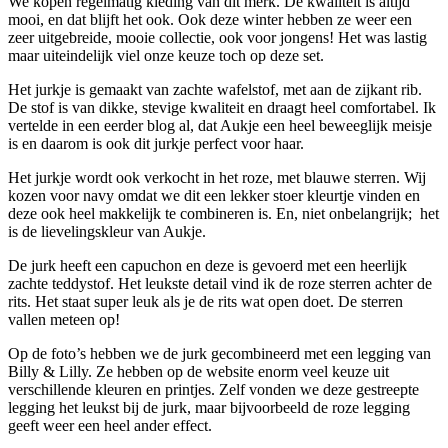
We kopen regelmatig kleding van dit merk. De kwaliteit is altijd
mooi, en dat blijft het ook. Ook deze winter hebben ze weer een
zeer uitgebreide, mooie collectie, ook voor jongens! Het was lastig
maar uiteindelijk viel onze keuze toch op deze set.
Het jurkje is gemaakt van zachte wafelstof, met aan de zijkant rib.
De stof is van dikke, stevige kwaliteit en draagt heel comfortabel. Ik
vertelde in een eerder blog al, dat Aukje een heel beweeglijk meisje
is en daarom is ook dit jurkje perfect voor haar.
Het jurkje wordt ook verkocht in het roze, met blauwe sterren. Wij
kozen voor navy omdat we dit een lekker stoer kleurtje vinden en
deze ook heel makkelijk te combineren is. En, niet onbelangrijk; het
is de lievelingskleur van Aukje.
De jurk heeft een capuchon en deze is gevoerd met een heerlijk
zachte teddystof. Het leukste detail vind ik de roze sterren achter de
rits. Het staat super leuk als je de rits wat open doet. De sterren
vallen meteen op!
Op de foto’s hebben we de jurk gecombineerd met een legging van
Billy & Lilly. Ze hebben op de website enorm veel keuze uit
verschillende kleuren en printjes. Zelf vonden we deze gestreepte
legging het leukst bij de jurk, maar bijvoorbeeld de roze legging
geeft weer een heel ander effect.