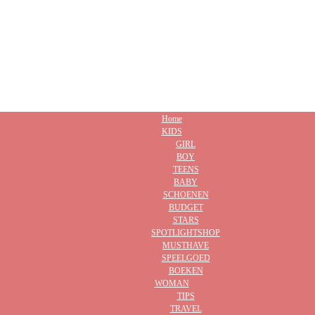
Home
KIDS
GIRL
BOY
TEENS
BABY
SCHOENEN
BUDGET
STARS
SPOTLIGHTSHOP
MUSTHAVE
SPEELGOED
BOEKEN
WOMAN
TIPS
TRAVEL