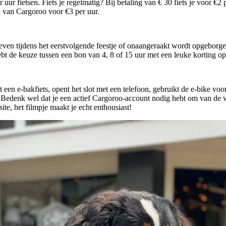
uur fietsen. Fiets je regelmatig? Bij betaling van € 30 fiets je voor €2 
n van Cargoroo voor €3 per uur.
even tijdens het eerstvolgende feestje of onaangeraakt wordt opgeborgen.
t de keuze tussen een bon van 4, 8 of 15 uur met een leuke korting op 
en e-bakfiets, opent het slot met een telefoon, gebruikt de e-bike voor
t. Bedenk wel dat je een actief Cargoroo-account nodig hebt om van de 
te, het filmpje maakt je echt enthousiast!