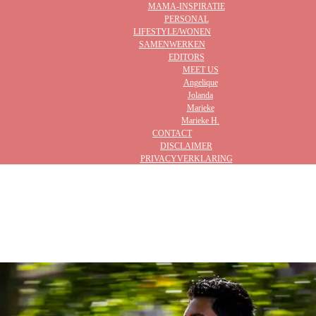
MAMA-INSPIRATIE
PERSONAL
LIFESTYLE/WONEN
SAMENWERKEN
EDITORS
MEET US
Angelique
Jolanda
Marieke
Marieke H.
CONTACT
DISCLAIMER
PRIVACYVERKLARING