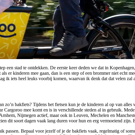
tep een stad te ontdekken. De eerste keer deden we dat in Kopenhagen, e
als er kinderen mee gaan, dan is een step of een brommer niet echt me
 zag ik iets heel leuks voorbij komen, waarvan ik denk dat dat velen zal
n zo’n bakfiets? Tijdens het fietsen kun je de kinderen al op van alle
ar Cargoroo mee komt en is in verschillende steden al in gebruik. Me
 Arnhem, Nijmegen actief, maar ook in Leuven, Mechelen en Mancheste
zien dit soort dagen vaak lang duren voor hun en erg vermoeiend zijn. 
ik passen. Bepaal voor jezelf of je de bakfiets vaak, regelmatig of so