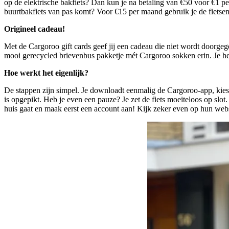
op de elektrische bakfiets? Dan kun je na betaling van €50 voor €1 per 
buurtbakfiets van pas komt? Voor €15 per maand gebruik je de fietse
Origineel cadeau!
Met de Cargoroo gift cards geef jij een cadeau die niet wordt doorgeg
mooi gerecycled brievenbus pakketje mét Cargoroo sokken erin. Je heb
Hoe werkt het eigenlijk?
De stappen zijn simpel. Je downloadt eenmalig de Cargoroo-app, kiest e
is opgepikt. Heb je even een pauze? Je zet de fiets moeiteloos op slo
huis gaat en maak eerst een account aan! Kijk zeker even op hun websi