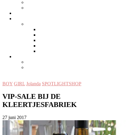
MAMA-INSPIRATIE
PERSONAL
LIFESTYLE/WONEN
SAMENWERKEN
EDITORS
MEET US
Angelique
Jolanda
Marieke
Marieke H.
CONTACT
DISCLAIMER
PRIVACYVERKLARING
BOY
GIRL
Jolanda
SPOTLIGHTSHOP
VIP-SALE BIJ DE
KLEERTJESFABRIEK
27 juni 2017