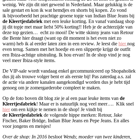
weinig. We zijn dit niet gewend in Nederland. Maar gelukkig is de
sale gestart en kon ik wat hemdjes en shorts bij kopen. Zo vond
ik bijvoorbeeld het prachtige groene topje van Indian Blue Jeans bij
de Kleertjesfabriek
met een leuke korting. En vanaf vandaag shop
jij dit topje met maar liefst 50% korting!! Heb je de achterzijde van
deze top gezien… echt zo mooi! De witte skinny jeans van Retour
die Bente hier draagt (want op dit moment is het even niet zo
warm) heb ik al eerder laten zien in een review. Je leest die
hier
nog
even terug. Samen met het hoedje en een slippertje krijgt de outfit
een Ibiza-achtige uitstraling. Ik hou ervan! In de shop vind je nog
veel meer Ibiza-style items.
De VIP-sale wordt vandaag enkel gecommuniceerd op Shopaholiek
dus jij als trouwe volger bent er als eerste bij! Pas zaterdag a.s. zal
de actie via andere kanalen aangekondigd worden dus je hebt tijd
genoeg om je zomergarderobe compleet te maken.
Op de foto boven dit blog zie je al een paar leuke items van
de
Kleertjesfabriek
! Maar er is natuurlijk nog veel meer…. Klik snel
hier
om een kijkje te nemen in de shop! Je vindt bij
de Kleertjesfabriek
de volgende hippe merken: Retour, Jake
Fischer, Baker Bridge, Indian Blue Jeans en Pepe Jeans. En alles
voor jongens en meisjes!
Over de shop:
In 2016 besloot Wendy, moeder van twee kinderen,