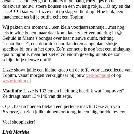
details….echt heel gaaf! Glitters in de band, roezeltjes op de
driekwart mouw, stoere kousen en een zwierig rokje….O my en dat
tasje!!!!! Daar was Lizze echt op slag verliefd op! Hoe leuk, een
matchende tas bij je outfit, echt een Topitm!
Wij pakten ons moment….een klein voorjaarszonnetje…met nog
iets te witte benen maar daar komt later zeker verandering in 😉
Gehuld in Mama’s bontjas over haar nieuwe outfit, richting
“schoolbosje”, een door de schoolkinderen aangeplant stukje
speelbos bij ons in het dorp. Zo’n zonnetje is nog best een uitdaging
qua fotografie, maar het ziet er zo enorm gezellig uit als de zon
schijnt in je nieuwe outfit!
Lizze showt jullie een kleine greep uit de toffe voorjaarscollectie van
Topitm, vanaf morgen verkrijgbaar bij jouw
verkooppunt
of op
www.topitm.nl
Maatinfo
: Lizze is 132 cm en heeft nog heerlijk wat “puppyvet” .
Ze draagt maat 134/140 van dit setje.
O ja , haar schoenen bleken een perfecte match! Deze zijn van
Braqeez,
en zien jullie binnenkort terug in een uitgebreide review.
Veel shopplezier!
Liefs Marieke