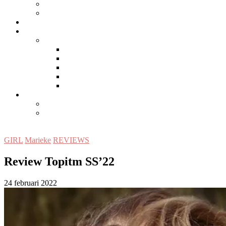
MAMA-INSPIRATIE
PERSONAL
LIFESTYLE/WONEN
SAMENWERKEN
EDITORS
MEET US
Angelique
Jolanda
Marieke
Marieke H.
CONTACT
DISCLAIMER
PRIVACYVERKLARING
GIRL
Marieke
REVIEWS
Review Topitm SS’22
24 februari 2022