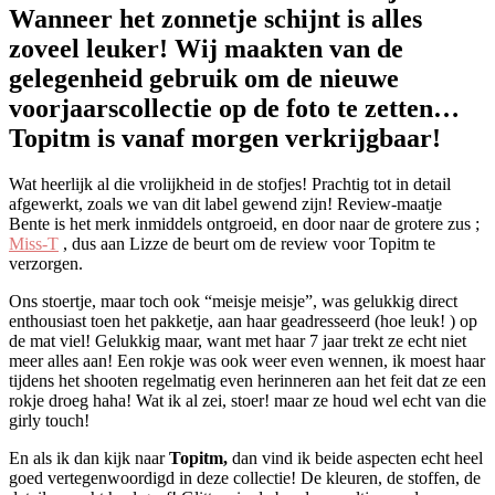
Wanneer het zonnetje schijnt is alles
zoveel leuker! Wij maakten van de
gelegenheid gebruik om de nieuwe
voorjaarscollectie op de foto te zetten…
Topitm is vanaf morgen verkrijgbaar!
Wat heerlijk al die vrolijkheid in de stofjes! Prachtig tot in detail
afgewerkt, zoals we van dit label gewend zijn! Review-maatje
Bente is het merk inmiddels ontgroeid, en door naar de grotere zus ;
Miss-T
, dus aan Lizze de beurt om de review voor Topitm te
verzorgen.
Ons stoertje, maar toch ook “meisje meisje”, was gelukkig direct
enthousiast toen het pakketje, aan haar geadresseerd (hoe leuk! ) op
de mat viel! Gelukkig maar, want met haar 7 jaar trekt ze echt niet
meer alles aan! Een rokje was ook weer even wennen, ik moest haar
tijdens het shooten regelmatig even herinneren aan het feit dat ze een
rokje droeg haha! Wat ik al zei, stoer! maar ze houd wel echt van die
girly touch!
En als ik dan kijk naar
Topitm,
dan vind ik beide aspecten echt heel
goed vertegenwoordigd in deze collectie! De kleuren, de stoffen, de